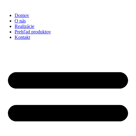
Preskočiť
na
Domov
obsah
O nás
Realizácie
Prehľad produktov
Kontakt