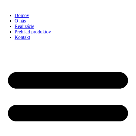
Preskočiť
na
Domov
obsah
O nás
Realizácie
Prehľad produktov
Kontakt