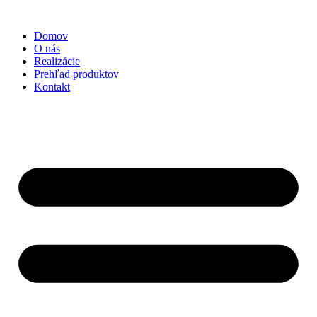
Preskočiť
na
Domov
obsah
O nás
Realizácie
Prehľad produktov
Kontakt