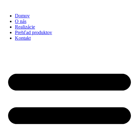
Preskočiť
na
Domov
obsah
O nás
Realizácie
Prehľad produktov
Kontakt