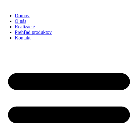
Preskočiť
na
Domov
obsah
O nás
Realizácie
Prehľad produktov
Kontakt