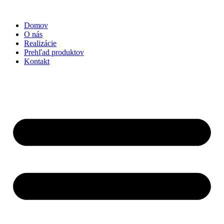
Preskočiť
na
Domov
obsah
O nás
Realizácie
Prehľad produktov
Kontakt