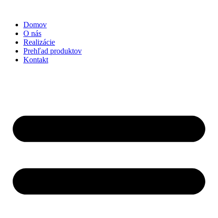
Preskočiť
na
Domov
obsah
O nás
Realizácie
Prehľad produktov
Kontakt