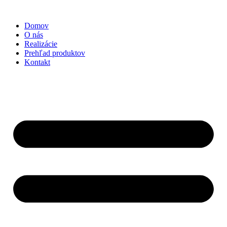
Preskočiť
na
Domov
obsah
O nás
Realizácie
Prehľad produktov
Kontakt