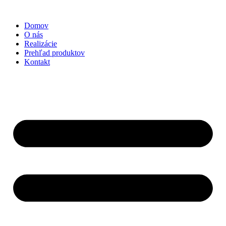
Preskočiť
na
Domov
obsah
O nás
Realizácie
Prehľad produktov
Kontakt