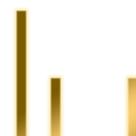
Preskočiť
na
obsah