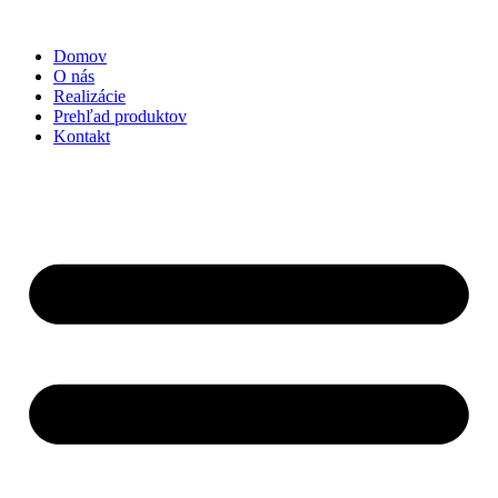
Preskočiť
na
Domov
obsah
O nás
Realizácie
Prehľad produktov
Kontakt