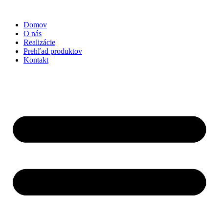
Preskočiť
na
Domov
obsah
O nás
Realizácie
Prehľad produktov
Kontakt